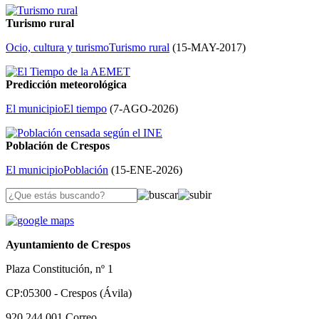
Turismo rural
Ocio, cultura y turismo
Turismo rural
(
15-MAY-2017
)
Predicción meteorológica
El municipio
El tiempo
(
7-AGO-2026
)
Población de Crespos
El municipio
Población
(
15-ENE-2026
)
Ayuntamiento de Crespos
Plaza Constitución, nº 1
CP:05300 - Crespos (Ávila)
920 244 001
Correo